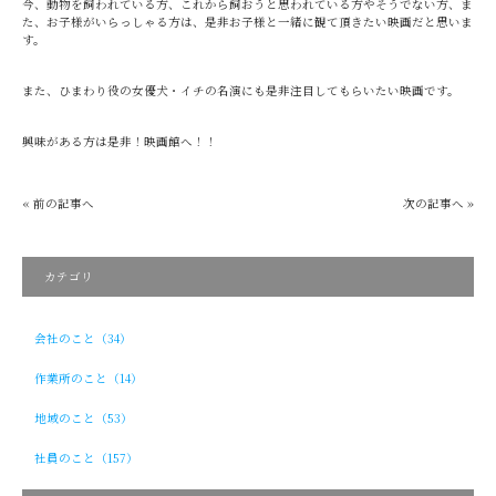
今、動物を飼われている方、これから飼おうと思われている方やそうでない方、ま
た、お子様がいらっしゃる方は、是非お子様と一緒に観て頂きたい映画だと思いま
す。
また、ひまわり役の女優犬・イチの名演にも是非注目してもらいたい映画です。
興味がある方は是非！映画館へ！！
« 前の記事へ
次の記事へ »
カテゴリ
会社のこと（34）
作業所のこと（14）
地域のこと（53）
社員のこと（157）