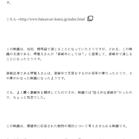
す。
こちら→
http://www.himawari-koinu.jp/index.html
この映画は、当初、標準語で演じることになっていたそうですが、それを、この映
画の主演である、堺雅人さんが「宮崎弁にしては？」と提案して、宮崎弁で演じる
ことになったそうです。
宮崎出身である堺雅人さんは、宮崎弁で芝居をするのが長年の夢だったそうで、そ
の夢がかなった映画になったようです。
でも、
よく聞く宮崎弁
を期待してたのですが、映画では“控えめな宮崎弁”だったの
で、ちょっと残念でした。
この映画は、保健所に収容された動物の現状について考えさせられる映画です。