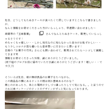
先日、どうしてもたぬきケーキが食べたくて探していますとこちらで書きました
が、
なんと情報をお寄せくださった方がいらっしゃり、早速問い合わせました～
串間市の
『玉味製菓』
さんでなんとたぬきケーキ、販売していらっし
ゃるそうです！
めちゃくちゃ嬉しい・・しかし地元なのに知らなかった自分がお恥ずかしい・・
もう少しコロナが落ち着いたら是非買いに行きたいと思います！
日南の『お菓子の竹井』さんにも問い合わせて、販売されてたらハシゴして捕獲し
てきます笑
情報をお寄せくださったＮ様、誠にありがとうございました。
(坂下組のブログお目に留めていただき誠にありがとうございます！嬉しい・・で
す(T_T)
そういえば先日、娘が無印良品のお菓子をたべながら、
この商品名の横にあるドットの柄は何か意味あるのかな？
同じのがあったり、色とか場所が少しづつ違ったりしてて気になる。。と言うので
それ以来パッケージのドットのデザインがずっと気になっております。