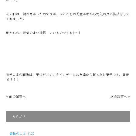
その日は、朝が寒かったのですが、ほとんどの児童が朝から元気の良い挨拶をして
くれました。
朝からの、元気のよい挨拶 いいものですね(^^♪
※サムネの画像は、子供がバレンタインデーにお友達から貰ったお菓子です。青春
です！！
« 前の記事へ
次の記事へ »
カテゴリ
会社のこと（12）