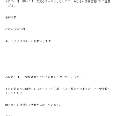
今日の小林、寒いです。天気もスッキリしないので、みなさん体調管理にはご注意
ください！！
小林本店
にほんブログ村
あっ！まずはポチっとお願いします。
みなさんは、『学校朝食』という言葉をご存じでしょうか？
１日の始まりに朝食をしっかりとって生活リズムを整えさせようと、小・中学校で
子どもたちに
朝ごはんを提供する活動が広がっています。