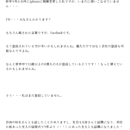
昨年9月か10月にiphoneに機種変更した私ですが、いまだに使いこなせていませ
ん・・・
FB・・・みなさんわかります？
もちろん略された言葉ですが、facebookです。
もう登録されている方が多いかもしれませんね。個人だけではなく会社の登録も可
能なんですよね。
なんと世界中で13歳以上の8億人の人が登録しているそうです！！もっと増えてい
るかもしれませんね。
そう・・・私はまだ登録していません。
日向のM永さんとも話したことがありますし、先日もK吉さんと話題になり、何日
か前あった友人の結婚式で9年ぶり（！！）にあった友人とも話題になりました！