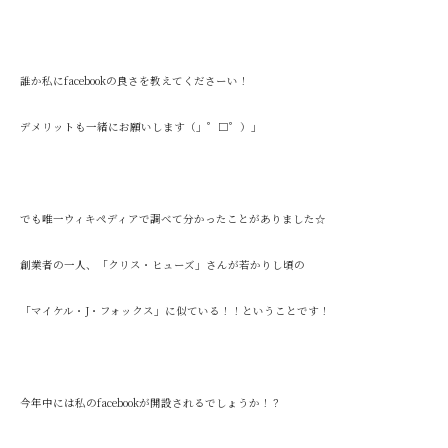
誰か私にfacebookの良さを教えてくださーい！
デメリットも一緒にお願いします（」゜□゜）」
でも唯一ウィキペディアで調べて分かったことがありました☆
創業者の一人、「クリス・ヒューズ」さんが若かりし頃の
「マイケル・J・フォックス」に似ている！！ということです！
今年中には私のfacebookが開設されるでしょうか！？