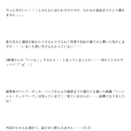
やった方がいい！！！とみんなに言われるのですが、なかなか登録までたどり着き
ません。。。
昔の友人と連絡を取れたりするんですよね？写真や日記が書けると聞いた気がしま
すが・・・いまいち使い方すらわかっていない・・・
S御領さんが「いいね！」するから！！と言っていましたが・・・何のことだかサ
ッパリ（゜д゜；）
創業者のマーク・ザッカ―バーグさんらの創設までの道のりを描いた映画「ソーシ
ャル・ネットワーク」は知っています！！見ていませんが・・・話題になりました
ね！
内容がわからな過ぎて、話が全く膨らみません・・・(T_T)