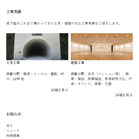
工事実績
坂下組がこれまで携わってきた土木・建築の主な工事実績をご紹介します。
土木工事
建築工事
掲載分野：橋梁・トンネル、道路、河
掲載分野：住宅（マンション等）、商
川、山林 他
業・宿泊、医療福祉、教育研究文化、庁
舎・オフィス、産業・交通
詳細を見る
詳細を見る
お知らせ
全て
ニュース
地域貢献