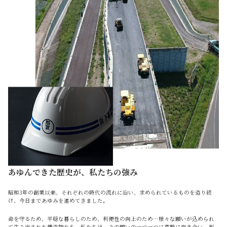
あゆんできた歴史が、私たちの強み
昭和3年の創業以来、それぞれの時代の流れに沿い、求められているものを造り続
け、今日まであゆみを進めてきました。
命を守るため、平穏な暮らしのため、利便性の向上のため…様々な願いが込められ
て生み出された構造物たち。私たちは、その願いの一つ一つに真摯に向き合い、形