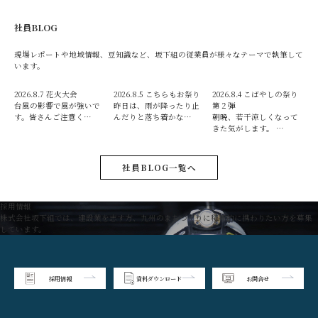
社員BLOG
現場レポートや地域情報、豆知識など、坂下組の従業員が様々なテーマで執筆して
います。
2026.8.7
花火大会
2026.8.5
こちらもお祭り
2026.8.4
こばやしの祭り
台風の影響で風が強いで
昨日は、雨が降ったり止
第２弾
す。皆さんご注意く…
んだりと落ち着かな…
朝晩、若干涼しくなって
きた気がします。 …
社員BLOG一覧へ
採用情報
株式会社坂下組では、建設業を志す方、九州のまちづくりに積極的に携わりたい方を募集
しています。
採用情報
資料ダウンロード
お問合せ