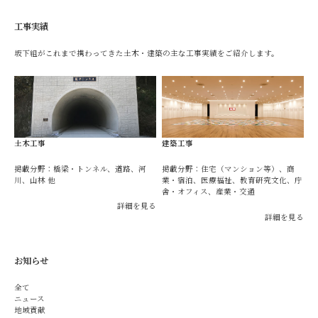
工事実績
坂下組がこれまで携わってきた土木・建築の主な工事実績をご紹介します。
土木工事
建築工事
掲載分野：橋梁・トンネル、道路、河
掲載分野：住宅（マンション等）、商
川、山林 他
業・宿泊、医療福祉、教育研究文化、庁
舎・オフィス、産業・交通
詳細を見る
詳細を見る
お知らせ
全て
ニュース
地域貢献