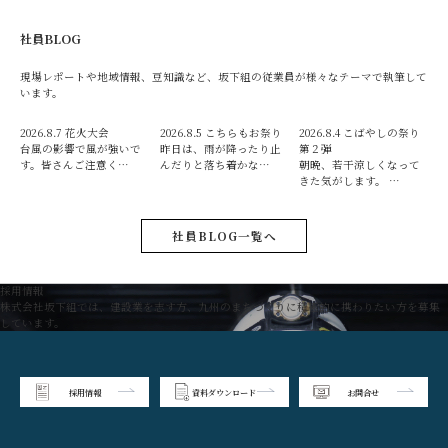
社員BLOG
現場レポートや地域情報、豆知識など、坂下組の従業員が様々なテーマで執筆して
います。
2026.8.7
花火大会
2026.8.5
こちらもお祭り
2026.8.4
こばやしの祭り
台風の影響で風が強いで
昨日は、雨が降ったり止
第２弾
す。皆さんご注意く…
んだりと落ち着かな…
朝晩、若干涼しくなって
きた気がします。 …
社員BLOG一覧へ
採用情報
株式会社坂下組では、建設業を志す方、九州のまちづくりに積極的に携わりたい方を募集
しています。
採用情報
資料ダウンロード
お問合せ