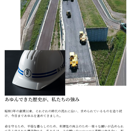
あゆんできた歴史が、私たちの強み
昭和3年の創業以来、それぞれの時代の流れに沿い、求められているものを造り続
け、今日まであゆみを進めてきました。
命を守るため、平穏な暮らしのため、利便性の向上のため…様々な願いが込められ
て生み出された構造物たち。私たちは、その願いの一つ一つに真摯に向き合い、形