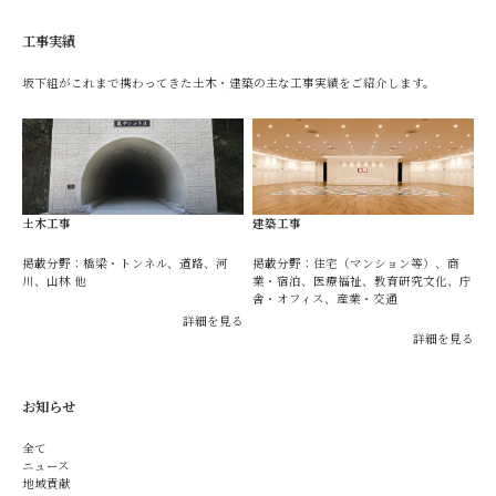
工事実績
坂下組がこれまで携わってきた土木・建築の主な工事実績をご紹介します。
土木工事
建築工事
掲載分野：橋梁・トンネル、道路、河
掲載分野：住宅（マンション等）、商
川、山林 他
業・宿泊、医療福祉、教育研究文化、庁
舎・オフィス、産業・交通
詳細を見る
詳細を見る
お知らせ
全て
ニュース
地域貢献