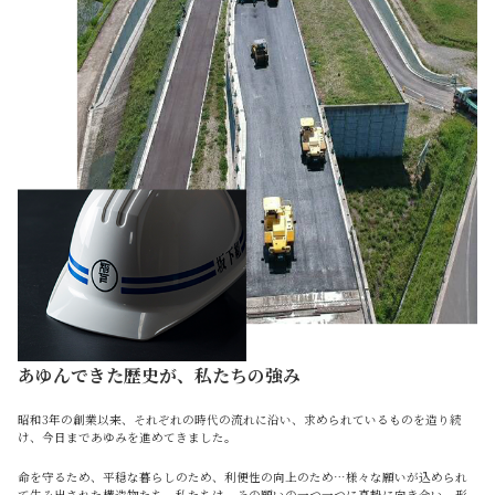
あゆんできた歴史が、私たちの強み
昭和3年の創業以来、それぞれの時代の流れに沿い、求められているものを造り続
け、今日まであゆみを進めてきました。
命を守るため、平穏な暮らしのため、利便性の向上のため…様々な願いが込められ
て生み出された構造物たち。私たちは、その願いの一つ一つに真摯に向き合い、形