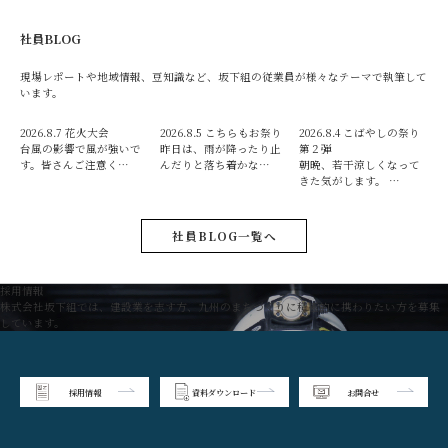
社員BLOG
現場レポートや地域情報、豆知識など、坂下組の従業員が様々なテーマで執筆して
います。
2026.8.7
花火大会
2026.8.5
こちらもお祭り
2026.8.4
こばやしの祭り
台風の影響で風が強いで
昨日は、雨が降ったり止
第２弾
す。皆さんご注意く…
んだりと落ち着かな…
朝晩、若干涼しくなって
きた気がします。 …
社員BLOG一覧へ
採用情報
株式会社坂下組では、建設業を志す方、九州のまちづくりに積極的に携わりたい方を募集
しています。
採用情報
資料ダウンロード
お問合せ