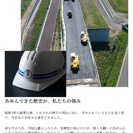
あゆんできた歴史が、私たちの強み
昭和3年の創業以来、それぞれの時代の流れに沿い、求められているものを造り続
け、今日まであゆみを進めてきました。
命を守るため、平穏な暮らしのため、利便性の向上のため…様々な願いが込められ
て生み出された構造物たち。私たちは、その願いの一つ一つに真摯に向き合い、形