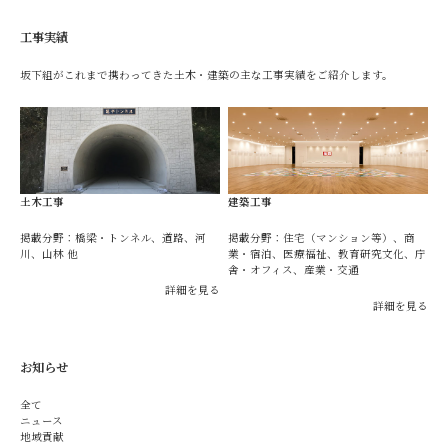
工事実績
坂下組がこれまで携わってきた土木・建築の主な工事実績をご紹介します。
土木工事
建築工事
掲載分野：橋梁・トンネル、道路、河
掲載分野：住宅（マンション等）、商
川、山林 他
業・宿泊、医療福祉、教育研究文化、庁
舎・オフィス、産業・交通
詳細を見る
詳細を見る
お知らせ
全て
ニュース
地域貢献