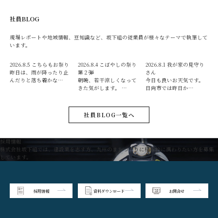
社員BLOG
現場レポートや地域情報、豆知識など、坂下組の従業員が様々なテーマで執筆して
います。
2026.8.5
こちらもお祭り
2026.8.4
こばやしの祭り
2026.8.1
我が家の見守り
昨日は、雨が降ったり止
第２弾
さん
んだりと落ち着かな…
朝晩、若干涼しくなって
今日も良いお天気です。
きた気がします。 …
日向市では昨日か…
社員BLOG一覧へ
採用情報
株式会社坂下組では、建設業を志す方、九州のまちづくりに積極的に携わりたい方を募集
しています。
採用情報
資料ダウンロード
お問合せ