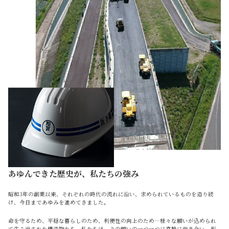
あゆんできた歴史が、私たちの強み
昭和3年の創業以来、それぞれの時代の流れに沿い、求められているものを造り続
け、今日まであゆみを進めてきました。
命を守るため、平穏な暮らしのため、利便性の向上のため…様々な願いが込められ
て生み出された構造物たち。私たちは、その願いの一つ一つに真摯に向き合い、形