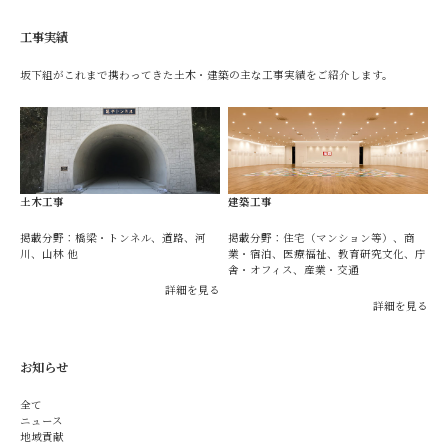
工事実績
坂下組がこれまで携わってきた土木・建築の主な工事実績をご紹介します。
土木工事
建築工事
掲載分野：橋梁・トンネル、道路、河
掲載分野：住宅（マンション等）、商
川、山林 他
業・宿泊、医療福祉、教育研究文化、庁
舎・オフィス、産業・交通
詳細を見る
詳細を見る
お知らせ
全て
ニュース
地域貢献