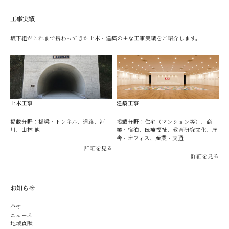
工事実績
坂下組がこれまで携わってきた土木・建築の主な工事実績をご紹介します。
土木工事
建築工事
掲載分野：橋梁・トンネル、道路、河
掲載分野：住宅（マンション等）、商
川、山林 他
業・宿泊、医療福祉、教育研究文化、庁
舎・オフィス、産業・交通
詳細を見る
詳細を見る
お知らせ
全て
ニュース
地域貢献