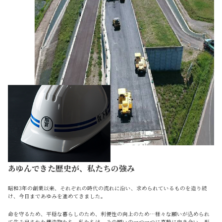
あゆんできた歴史が、私たちの強み
昭和3年の創業以来、それぞれの時代の流れに沿い、求められているものを造り続
け、今日まであゆみを進めてきました。
命を守るため、平穏な暮らしのため、利便性の向上のため…様々な願いが込められ
て生み出された構造物たち。私たちは、その願いの一つ一つに真摯に向き合い、形