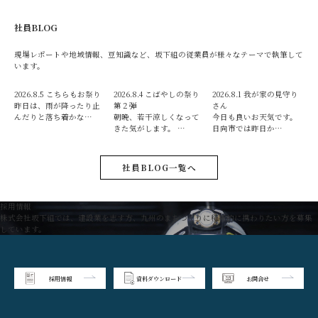
社員BLOG
現場レポートや地域情報、豆知識など、坂下組の従業員が様々なテーマで執筆して
います。
2026.8.5
こちらもお祭り
2026.8.4
こばやしの祭り
2026.8.1
我が家の見守り
昨日は、雨が降ったり止
第２弾
さん
んだりと落ち着かな…
朝晩、若干涼しくなって
今日も良いお天気です。
きた気がします。 …
日向市では昨日か…
社員BLOG一覧へ
採用情報
株式会社坂下組では、建設業を志す方、九州のまちづくりに積極的に携わりたい方を募集
しています。
採用情報
資料ダウンロード
お問合せ