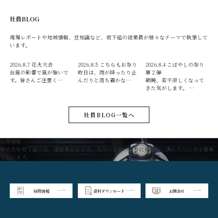
社員BLOG
現場レポートや地域情報、豆知識など、坂下組の従業員が様々なテーマで執筆して
います。
2026.8.7
花火大会
2026.8.5
こちらもお祭り
2026.8.4
こばやしの祭り
台風の影響で風が強いで
昨日は、雨が降ったり止
第２弾
す。皆さんご注意く…
んだりと落ち着かな…
朝晩、若干涼しくなって
きた気がします。 …
社員BLOG一覧へ
採用情報
株式会社坂下組では、建設業を志す方、九州のまちづくりに積極的に携わりたい方を募集
しています。
採用情報
資料ダウンロード
お問合せ