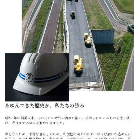
あゆんできた歴史が、私たちの強み
昭和3年の創業以来、それぞれの時代の流れに沿い、求められているものを造り続
け、今日まであゆみを進めてきました。
命を守るため、平穏な暮らしのため、利便性の向上のため…様々な願いが込められ
て生み出された構造物たち。私たちは、その願いの一つ一つに真摯に向き合い、形