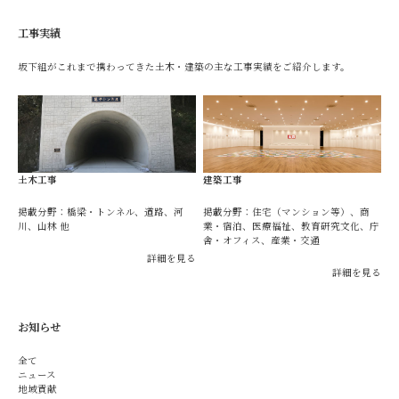
工事実績
坂下組がこれまで携わってきた土木・建築の主な工事実績をご紹介します。
土木工事
建築工事
掲載分野：橋梁・トンネル、道路、河
掲載分野：住宅（マンション等）、商
川、山林 他
業・宿泊、医療福祉、教育研究文化、庁
舎・オフィス、産業・交通
詳細を見る
詳細を見る
お知らせ
全て
ニュース
地域貢献