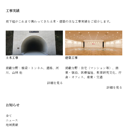
工事実績
坂下組がこれまで携わってきた土木・建築の主な工事実績をご紹介します。
土木工事
建築工事
掲載分野：橋梁・トンネル、道路、河
掲載分野：住宅（マンション等）、商
川、山林 他
業・宿泊、医療福祉、教育研究文化、庁
舎・オフィス、産業・交通
詳細を見る
詳細を見る
お知らせ
全て
ニュース
地域貢献