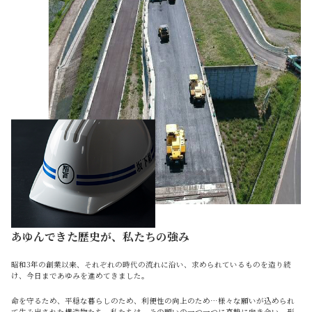
あゆんできた歴史が、私たちの強み
昭和3年の創業以来、それぞれの時代の流れに沿い、求められているものを造り続
け、今日まであゆみを進めてきました。
命を守るため、平穏な暮らしのため、利便性の向上のため…様々な願いが込められ
て生み出された構造物たち。私たちは、その願いの一つ一つに真摯に向き合い、形