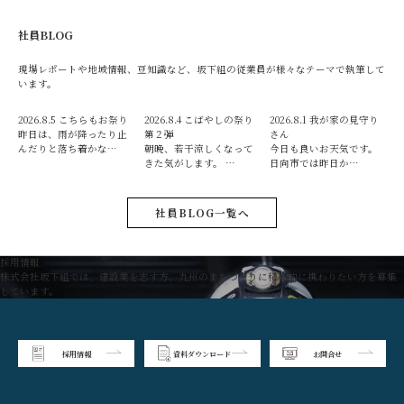
社員BLOG
現場レポートや地域情報、豆知識など、坂下組の従業員が様々なテーマで執筆して
います。
2026.8.5
こちらもお祭り
2026.8.4
こばやしの祭り
2026.8.1
我が家の見守り
昨日は、雨が降ったり止
第２弾
さん
んだりと落ち着かな…
朝晩、若干涼しくなって
今日も良いお天気です。
きた気がします。 …
日向市では昨日か…
社員BLOG一覧へ
採用情報
株式会社坂下組では、建設業を志す方、九州のまちづくりに積極的に携わりたい方を募集
しています。
採用情報
資料ダウンロード
お問合せ