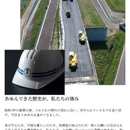
あゆんできた歴史が、私たちの強み
昭和3年の創業以来、それぞれの時代の流れに沿い、求められているものを造り続
け、今日まであゆみを進めてきました。
命を守るため、平穏な暮らしのため、利便性の向上のため…様々な願いが込められ
て生み出された構造物たち。私たちは、その願いの一つ一つに真摯に向き合い、形