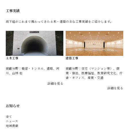
工事実績
坂下組がこれまで携わってきた土木・建築の主な工事実績をご紹介します。
土木工事
建築工事
掲載分野：橋梁・トンネル、道路、河
掲載分野：住宅（マンション等）、商
川、山林 他
業・宿泊、医療福祉、教育研究文化、庁
舎・オフィス、産業・交通
詳細を見る
詳細を見る
お知らせ
全て
ニュース
地域貢献