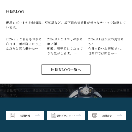
社員BLOG
現場レポートや地域情報、豆知識など、坂下組の従業員が様々なテーマで執筆して
います。
2026.8.5
こちらもお祭り
2026.8.4
こばやしの祭り
2026.8.1
我が家の見守り
昨日は、雨が降ったり止
第２弾
さん
んだりと落ち着かな…
朝晩、若干涼しくなって
今日も良いお天気です。
きた気がします。 …
日向市では昨日か…
社員BLOG一覧へ
採用情報
株式会社坂下組では、建設業を志す方、九州のまちづくりに積極的に携わりたい方を募集
しています。
採用情報
資料ダウンロード
お問合せ