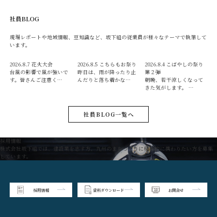
社員BLOG
現場レポートや地域情報、豆知識など、坂下組の従業員が様々なテーマで執筆して
います。
2026.8.7
花火大会
2026.8.5
こちらもお祭り
2026.8.4
こばやしの祭り
台風の影響で風が強いで
昨日は、雨が降ったり止
第２弾
す。皆さんご注意く…
んだりと落ち着かな…
朝晩、若干涼しくなって
きた気がします。 …
社員BLOG一覧へ
採用情報
株式会社坂下組では、建設業を志す方、九州のまちづくりに積極的に携わりたい方を募集
しています。
採用情報
資料ダウンロード
お問合せ