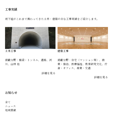
工事実績
坂下組がこれまで携わってきた土木・建築の主な工事実績をご紹介します。
土木工事
建築工事
掲載分野：橋梁・トンネル、道路、河
掲載分野：住宅（マンション等）、商
川、山林 他
業・宿泊、医療福祉、教育研究文化、庁
舎・オフィス、産業・交通
詳細を見る
詳細を見る
お知らせ
全て
ニュース
地域貢献