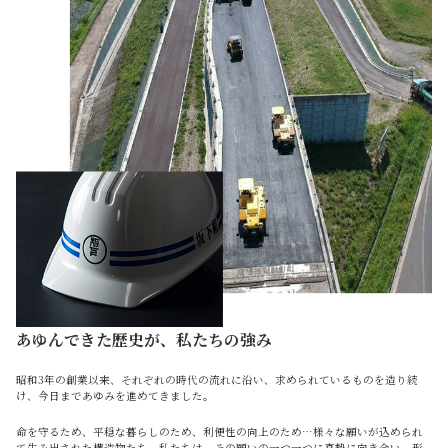
あゆんできた歴史が、私たちの強み
昭和3年の創業以来、それぞれの時代の流れに沿い、求められているものを造り続
け、今日まであゆみを進めてきました。
命を守るため、平穏な暮らしのため、利便性の向上のため…様々な願いが込められ
て生み出された構造物たち。私たちは、その願いの一つ一つに真摯に向き合い、形