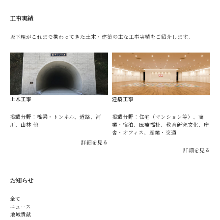
工事実績
坂下組がこれまで携わってきた土木・建築の主な工事実績をご紹介します。
土木工事
建築工事
掲載分野：橋梁・トンネル、道路、河
掲載分野：住宅（マンション等）、商
川、山林 他
業・宿泊、医療福祉、教育研究文化、庁
舎・オフィス、産業・交通
詳細を見る
詳細を見る
お知らせ
全て
ニュース
地域貢献