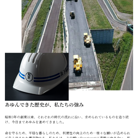
あゆんできた歴史が、私たちの強み
昭和3年の創業以来、それぞれの時代の流れに沿い、求められているものを造り続
け、今日まであゆみを進めてきました。
命を守るため、平穏な暮らしのため、利便性の向上のため…様々な願いが込められ
て生み出された構造物たち。私たちは、その願いの一つ一つに真摯に向き合い、形