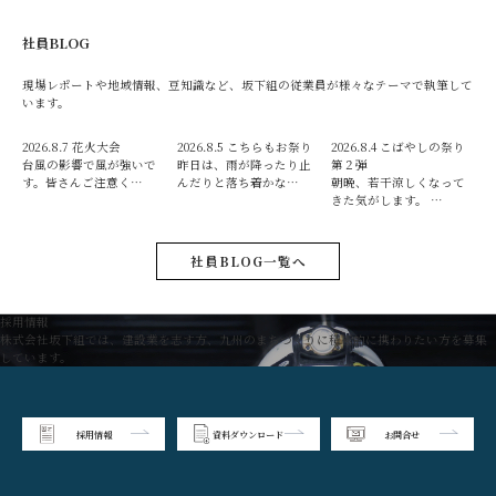
社員BLOG
現場レポートや地域情報、豆知識など、坂下組の従業員が様々なテーマで執筆して
います。
2026.8.7
花火大会
2026.8.5
こちらもお祭り
2026.8.4
こばやしの祭り
台風の影響で風が強いで
昨日は、雨が降ったり止
第２弾
す。皆さんご注意く…
んだりと落ち着かな…
朝晩、若干涼しくなって
きた気がします。 …
社員BLOG一覧へ
採用情報
株式会社坂下組では、建設業を志す方、九州のまちづくりに積極的に携わりたい方を募集
しています。
採用情報
資料ダウンロード
お問合せ