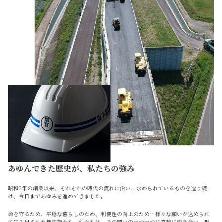
あゆんできた歴史が、私たちの強み
昭和3年の創業以来、それぞれの時代の流れに沿い、求められているものを造り続
け、今日まであゆみを進めてきました。
命を守るため、平穏な暮らしのため、利便性の向上のため…様々な願いが込められ
て生み出された構造物たち。私たちは、その願いの一つ一つに真摯に向き合い、形