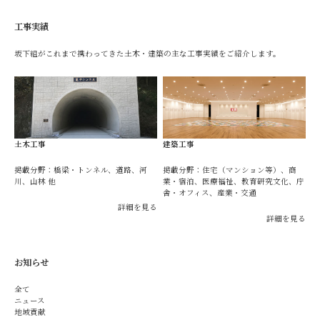
工事実績
坂下組がこれまで携わってきた土木・建築の主な工事実績をご紹介します。
土木工事
建築工事
掲載分野：橋梁・トンネル、道路、河
掲載分野：住宅（マンション等）、商
川、山林 他
業・宿泊、医療福祉、教育研究文化、庁
舎・オフィス、産業・交通
詳細を見る
詳細を見る
お知らせ
全て
ニュース
地域貢献