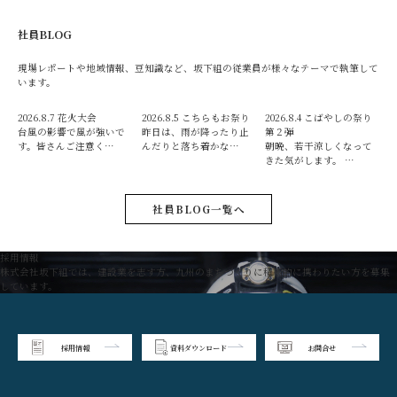
社員BLOG
現場レポートや地域情報、豆知識など、坂下組の従業員が様々なテーマで執筆して
います。
2026.8.7
花火大会
2026.8.5
こちらもお祭り
2026.8.4
こばやしの祭り
台風の影響で風が強いで
昨日は、雨が降ったり止
第２弾
す。皆さんご注意く…
んだりと落ち着かな…
朝晩、若干涼しくなって
きた気がします。 …
社員BLOG一覧へ
採用情報
株式会社坂下組では、建設業を志す方、九州のまちづくりに積極的に携わりたい方を募集
しています。
採用情報
資料ダウンロード
お問合せ