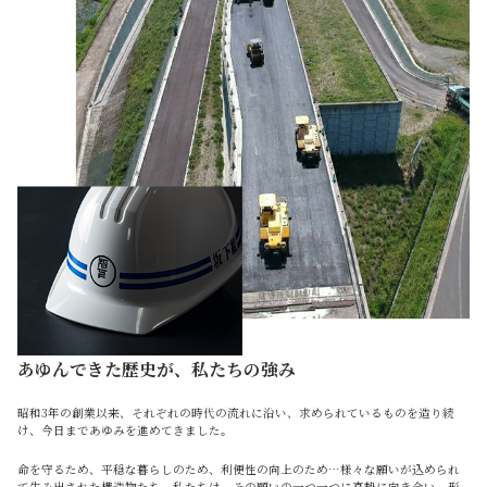
あゆんできた歴史が、私たちの強み
昭和3年の創業以来、それぞれの時代の流れに沿い、求められているものを造り続
け、今日まであゆみを進めてきました。
命を守るため、平穏な暮らしのため、利便性の向上のため…様々な願いが込められ
て生み出された構造物たち。私たちは、その願いの一つ一つに真摯に向き合い、形