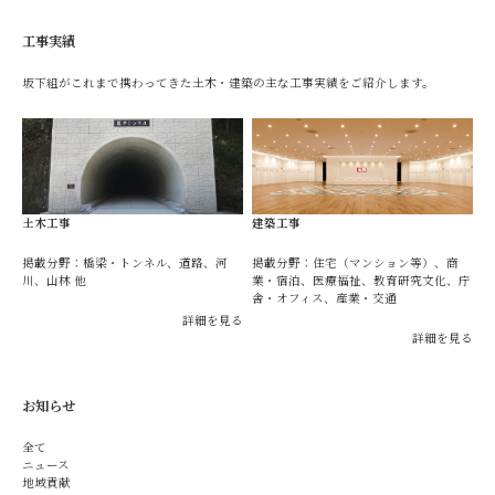
工事実績
坂下組がこれまで携わってきた土木・建築の主な工事実績をご紹介します。
土木工事
建築工事
掲載分野：橋梁・トンネル、道路、河
掲載分野：住宅（マンション等）、商
川、山林 他
業・宿泊、医療福祉、教育研究文化、庁
舎・オフィス、産業・交通
詳細を見る
詳細を見る
お知らせ
全て
ニュース
地域貢献