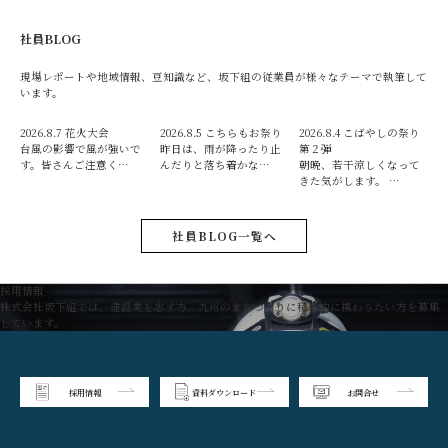
社員BLOG
現場レポートや地域情報、豆知識など、坂下組の従業員が様々なテーマで執筆して
います。
2026.8.7
花火大会
2026.8.5
こちらもお祭り
2026.8.4
こばやしの祭り
台風の影響で風が強いで
昨日は、雨が降ったり止
第２弾
す。皆さんご注意く…
んだりと落ち着かな…
朝晩、若干涼しくなって
きた気がします。 …
社員BLOG一覧へ
採用情報
株式会社坂下組では、建設業を志す方、九州のまちづくりに積極的に携わりたい方を募集
しています。
採用情報
資料ダウンロード
お問合せ