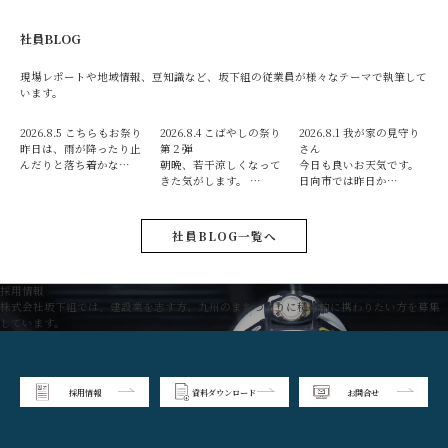
社員BLOG
現場レポートや地域情報、豆知識など、坂下組の従業員が様々なテーマで執筆して
います。
2026.8.5
こちらもお祭り
2026.8.4
こばやしの祭り
2026.8.1
我が家の見守り
昨日は、雨が降ったり止
第２弾
さん
んだりと落ち着かな…
朝晩、若干涼しくなって
今日も良いお天気です。
きた気がします。 …
日向市では昨日か…
社員BLOG一覧へ
採用情報
株式会社坂下組では、建設業を志す方、九州のまちづくりに積極的に携わりたい方を募集
しています。
採用情報
資料ダウンロード
お問合せ