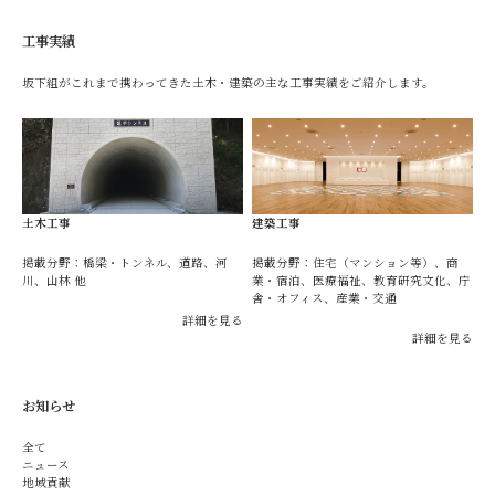
工事実績
坂下組がこれまで携わってきた土木・建築の主な工事実績をご紹介します。
土木工事
建築工事
掲載分野：橋梁・トンネル、道路、河
掲載分野：住宅（マンション等）、商
川、山林 他
業・宿泊、医療福祉、教育研究文化、庁
舎・オフィス、産業・交通
詳細を見る
詳細を見る
お知らせ
全て
ニュース
地域貢献