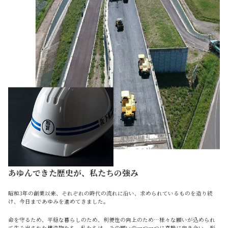
あゆんできた歴史が、私たちの強み
昭和3年の創業以来、それぞれの時代の流れに沿い、求められているものを造り続
け、今日まであゆみを進めてきました。
命を守るため、平穏な暮らしのため、利便性の向上のため…様々な願いが込められ
て生み出された構造物たち。私たちは、その願いの一つ一つに真摯に向き合い、形