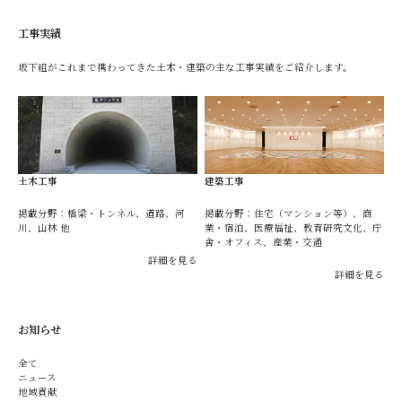
工事実績
坂下組がこれまで携わってきた土木・建築の主な工事実績をご紹介します。
土木工事
建築工事
掲載分野：橋梁・トンネル、道路、河
掲載分野：住宅（マンション等）、商
川、山林 他
業・宿泊、医療福祉、教育研究文化、庁
舎・オフィス、産業・交通
詳細を見る
詳細を見る
お知らせ
全て
ニュース
地域貢献