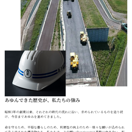
あゆんできた歴史が、私たちの強み
昭和3年の創業以来、それぞれの時代の流れに沿い、求められているものを造り続
け、今日まであゆみを進めてきました。
命を守るため、平穏な暮らしのため、利便性の向上のため…様々な願いが込められ
て生み出された構造物たち。私たちは、その願いの一つ一つに真摯に向き合い、形