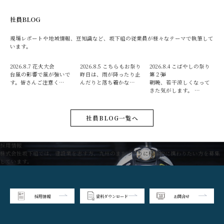
社員BLOG
現場レポートや地域情報、豆知識など、坂下組の従業員が様々なテーマで執筆して
います。
2026.8.7
花火大会
2026.8.5
こちらもお祭り
2026.8.4
こばやしの祭り
台風の影響で風が強いで
昨日は、雨が降ったり止
第２弾
す。皆さんご注意く…
んだりと落ち着かな…
朝晩、若干涼しくなって
きた気がします。 …
社員BLOG一覧へ
採用情報
株式会社坂下組では、建設業を志す方、九州のまちづくりに積極的に携わりたい方を募集
しています。
採用情報
資料ダウンロード
お問合せ