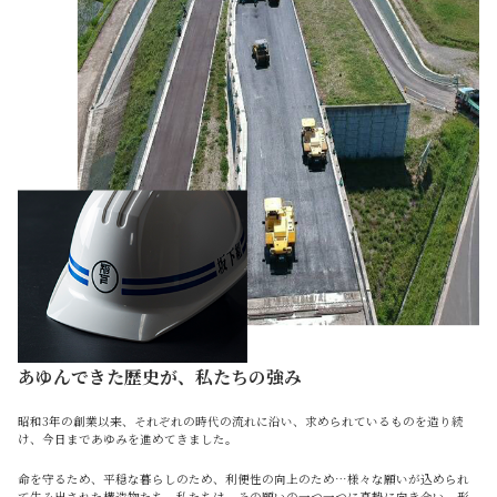
あゆんできた歴史が、私たちの強み
昭和3年の創業以来、それぞれの時代の流れに沿い、求められているものを造り続
け、今日まであゆみを進めてきました。
命を守るため、平穏な暮らしのため、利便性の向上のため…様々な願いが込められ
て生み出された構造物たち。私たちは、その願いの一つ一つに真摯に向き合い、形