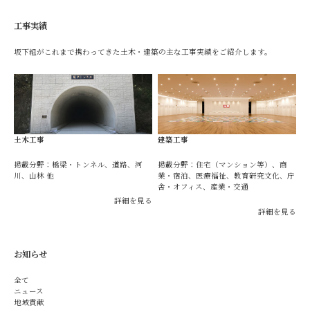
工事実績
坂下組がこれまで携わってきた土木・建築の主な工事実績をご紹介します。
土木工事
建築工事
掲載分野：橋梁・トンネル、道路、河
掲載分野：住宅（マンション等）、商
川、山林 他
業・宿泊、医療福祉、教育研究文化、庁
舎・オフィス、産業・交通
詳細を見る
詳細を見る
お知らせ
全て
ニュース
地域貢献