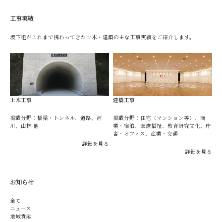
工事実績
坂下組がこれまで携わってきた土木・建築の主な工事実績をご紹介します。
土木工事
建築工事
掲載分野：橋梁・トンネル、道路、河
掲載分野：住宅（マンション等）、商
川、山林 他
業・宿泊、医療福祉、教育研究文化、庁
舎・オフィス、産業・交通
詳細を見る
詳細を見る
お知らせ
全て
ニュース
地域貢献