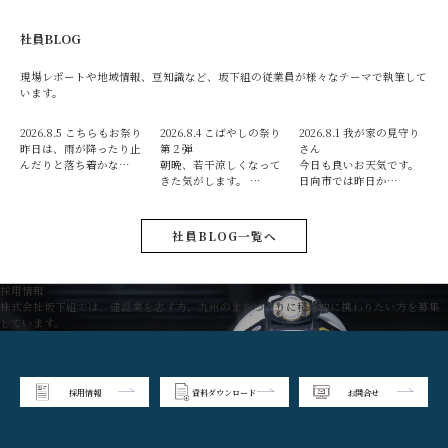
社員BLOG
現場レポートや地域情報、豆知識など、坂下組の従業員が様々なテーマで執筆して
います。
2026.8.5
こちらもお祭り
2026.8.4
こばやしの祭り
2026.8.1
我が家の見守り
昨日は、雨が降ったり止
第２弾
さん
んだりと落ち着かな…
朝晩、若干涼しくなって
今日も良いお天気です。
きた気がします。 …
日向市では昨日か…
社員BLOG一覧へ
採用情報
株式会社坂下組では、建設業を志す方、九州のまちづくりに積極的に携わりたい方を募集
しています。
採用情報
資料ダウンロード
お問合せ