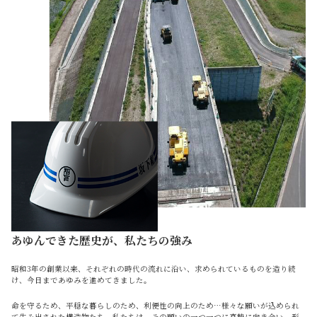
あゆんできた歴史が、私たちの強み
昭和3年の創業以来、それぞれの時代の流れに沿い、求められているものを造り続
け、今日まであゆみを進めてきました。
命を守るため、平穏な暮らしのため、利便性の向上のため…様々な願いが込められ
て生み出された構造物たち。私たちは、その願いの一つ一つに真摯に向き合い、形