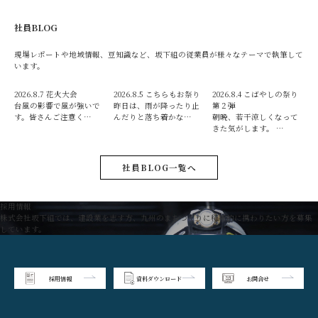
社員BLOG
現場レポートや地域情報、豆知識など、坂下組の従業員が様々なテーマで執筆して
います。
2026.8.7
花火大会
2026.8.5
こちらもお祭り
2026.8.4
こばやしの祭り
台風の影響で風が強いで
昨日は、雨が降ったり止
第２弾
す。皆さんご注意く…
んだりと落ち着かな…
朝晩、若干涼しくなって
きた気がします。 …
社員BLOG一覧へ
採用情報
株式会社坂下組では、建設業を志す方、九州のまちづくりに積極的に携わりたい方を募集
しています。
採用情報
資料ダウンロード
お問合せ