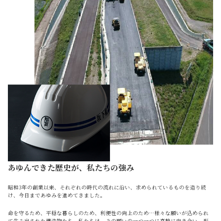
あゆんできた歴史が、私たちの強み
昭和3年の創業以来、それぞれの時代の流れに沿い、求められているものを造り続
け、今日まであゆみを進めてきました。
命を守るため、平穏な暮らしのため、利便性の向上のため…様々な願いが込められ
て生み出された構造物たち。私たちは、その願いの一つ一つに真摯に向き合い、形