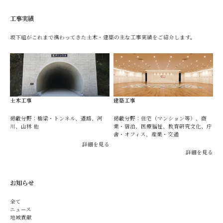
工事実績
坂下組がこれまで携わってきた土木・建築の主な工事実績をご紹介します。
土木工事
建築工事
掲載分野：橋梁・トンネル、道路、河
掲載分野：住宅（マンション等）、商
川、山林 他
業・宿泊、医療福祉、教育研究文化、庁
舎・オフィス、産業・交通
詳細を見る
詳細を見る
お知らせ
全て
ニュース
地域貢献