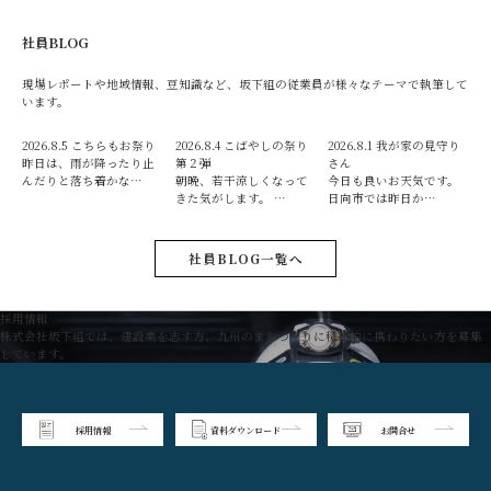
社員BLOG
現場レポートや地域情報、豆知識など、坂下組の従業員が様々なテーマで執筆して
います。
2026.8.5
こちらもお祭り
2026.8.4
こばやしの祭り
2026.8.1
我が家の見守り
昨日は、雨が降ったり止
第２弾
さん
んだりと落ち着かな…
朝晩、若干涼しくなって
今日も良いお天気です。
きた気がします。 …
日向市では昨日か…
社員BLOG一覧へ
採用情報
株式会社坂下組では、建設業を志す方、九州のまちづくりに積極的に携わりたい方を募集
しています。
採用情報
資料ダウンロード
お問合せ