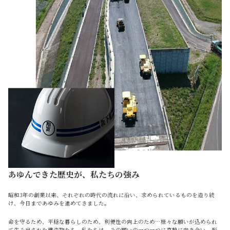
あゆんできた歴史が、私たちの強み
昭和3年の創業以来、それぞれの時代の流れに沿い、求められているものを造り続
け、今日まであゆみを進めてきました。
命を守るため、平穏な暮らしのため、利便性の向上のため…様々な願いが込められ
て生み出された構造物たち。私たちは、その願いの一つ一つに真摯に向き合い、形