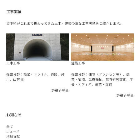
工事実績
坂下組がこれまで携わってきた土木・建築の主な工事実績をご紹介します。
土木工事
建築工事
掲載分野：橋梁・トンネル、道路、河
掲載分野：住宅（マンション等）、商
川、山林 他
業・宿泊、医療福祉、教育研究文化、庁
舎・オフィス、産業・交通
詳細を見る
詳細を見る
お知らせ
全て
ニュース
地域貢献