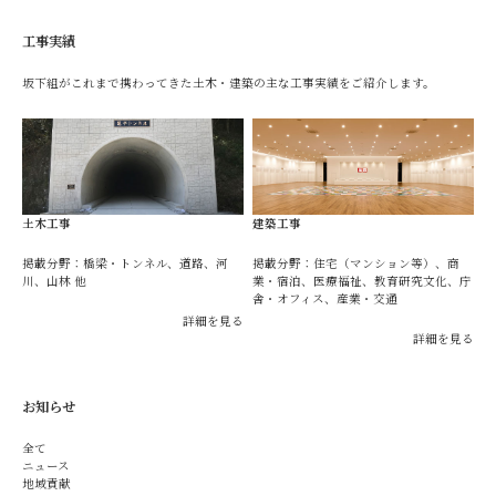
工事実績
坂下組がこれまで携わってきた土木・建築の主な工事実績をご紹介します。
土木工事
建築工事
掲載分野：橋梁・トンネル、道路、河
掲載分野：住宅（マンション等）、商
川、山林 他
業・宿泊、医療福祉、教育研究文化、庁
舎・オフィス、産業・交通
詳細を見る
詳細を見る
お知らせ
全て
ニュース
地域貢献