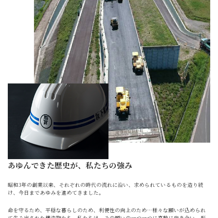
あゆんできた歴史が、私たちの強み
昭和3年の創業以来、それぞれの時代の流れに沿い、求められているものを造り続
け、今日まであゆみを進めてきました。
命を守るため、平穏な暮らしのため、利便性の向上のため…様々な願いが込められ
て生み出された構造物たち。私たちは、その願いの一つ一つに真摯に向き合い、形