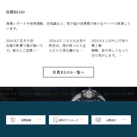
社員BLOG
現場レポートや地域情報、豆知識など、坂下組の従業員が様々なテーマで執筆して
います。
2026.8.7
花火大会
2026.8.5
こちらもお祭り
2026.8.4
こばやしの祭り
台風の影響で風が強いで
昨日は、雨が降ったり止
第２弾
す。皆さんご注意く…
んだりと落ち着かな…
朝晩、若干涼しくなって
きた気がします。 …
社員BLOG一覧へ
採用情報
株式会社坂下組では、建設業を志す方、九州のまちづくりに積極的に携わりたい方を募集
しています。
採用情報
資料ダウンロード
お問合せ