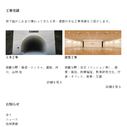
工事実績
坂下組がこれまで携わってきた土木・建築の主な工事実績をご紹介します。
土木工事
建築工事
掲載分野：橋梁・トンネル、道路、河
掲載分野：住宅（マンション等）、商
川、山林 他
業・宿泊、医療福祉、教育研究文化、庁
舎・オフィス、産業・交通
詳細を見る
詳細を見る
お知らせ
全て
ニュース
地域貢献