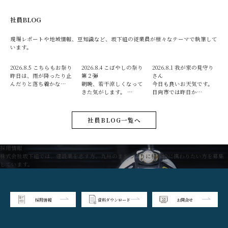
社員BLOG
現場レポートや地域情報、豆知識など、坂下組の従業員が様々なテーマで執筆して
います。
2026.8.5
こちらもお祭り
2026.8.4
こばやしの祭り
2026.8.1
我が家の見守り
昨日は、雨が降ったり止
第２弾
さん
んだりと落ち着かな…
朝晩、若干涼しくなって
今日も良いお天気です。
きた気がします。 …
日向市では昨日か…
社員BLOG一覧へ
採用情報
株式会社坂下組では、建設業を志す方、九州のまちづくりに積極的に携わりたい方を募集
しています。
採用情報
資料ダウンロード
お問合せ