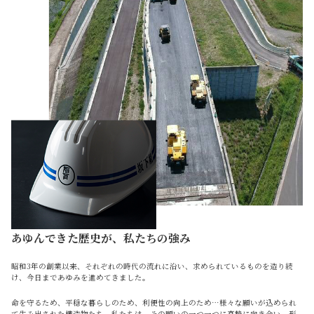
あゆんできた歴史が、私たちの強み
昭和3年の創業以来、それぞれの時代の流れに沿い、求められているものを造り続
け、今日まであゆみを進めてきました。
命を守るため、平穏な暮らしのため、利便性の向上のため…様々な願いが込められ
て生み出された構造物たち。私たちは、その願いの一つ一つに真摯に向き合い、形