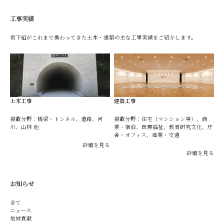
工事実績
坂下組がこれまで携わってきた土木・建築の主な工事実績をご紹介します。
土木工事
建築工事
掲載分野：橋梁・トンネル、道路、河
掲載分野：住宅（マンション等）、商
川、山林 他
業・宿泊、医療福祉、教育研究文化、庁
舎・オフィス、産業・交通
詳細を見る
詳細を見る
お知らせ
全て
ニュース
地域貢献