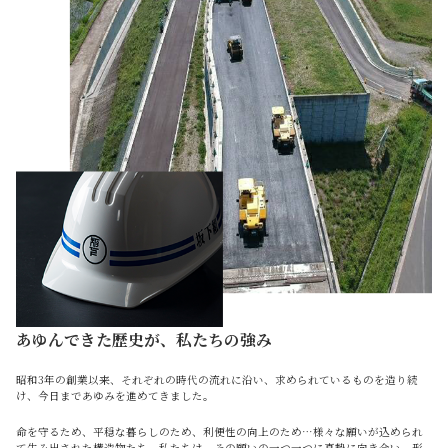
あゆんできた歴史が、私たちの強み
昭和3年の創業以来、それぞれの時代の流れに沿い、求められているものを造り続
け、今日まであゆみを進めてきました。
命を守るため、平穏な暮らしのため、利便性の向上のため…様々な願いが込められ
て生み出された構造物たち。私たちは、その願いの一つ一つに真摯に向き合い、形