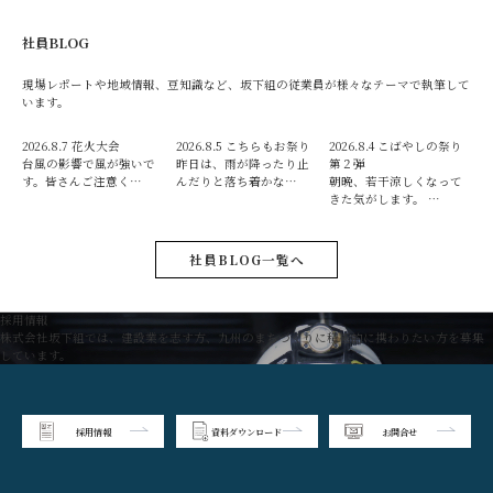
社員BLOG
現場レポートや地域情報、豆知識など、坂下組の従業員が様々なテーマで執筆して
います。
2026.8.7
花火大会
2026.8.5
こちらもお祭り
2026.8.4
こばやしの祭り
台風の影響で風が強いで
昨日は、雨が降ったり止
第２弾
す。皆さんご注意く…
んだりと落ち着かな…
朝晩、若干涼しくなって
きた気がします。 …
社員BLOG一覧へ
採用情報
株式会社坂下組では、建設業を志す方、九州のまちづくりに積極的に携わりたい方を募集
しています。
採用情報
資料ダウンロード
お問合せ