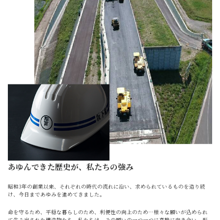
あゆんできた歴史が、私たちの強み
昭和3年の創業以来、それぞれの時代の流れに沿い、求められているものを造り続
け、今日まであゆみを進めてきました。
命を守るため、平穏な暮らしのため、利便性の向上のため…様々な願いが込められ
て生み出された構造物たち。私たちは、その願いの一つ一つに真摯に向き合い、形