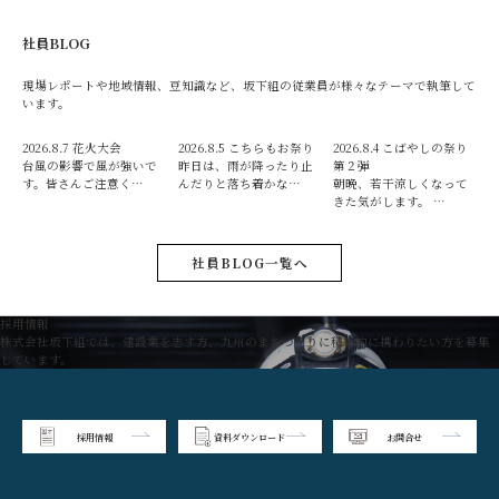
社員BLOG
現場レポートや地域情報、豆知識など、坂下組の従業員が様々なテーマで執筆して
います。
2026.8.7
花火大会
2026.8.5
こちらもお祭り
2026.8.4
こばやしの祭り
台風の影響で風が強いで
昨日は、雨が降ったり止
第２弾
す。皆さんご注意く…
んだりと落ち着かな…
朝晩、若干涼しくなって
きた気がします。 …
社員BLOG一覧へ
採用情報
株式会社坂下組では、建設業を志す方、九州のまちづくりに積極的に携わりたい方を募集
しています。
採用情報
資料ダウンロード
お問合せ