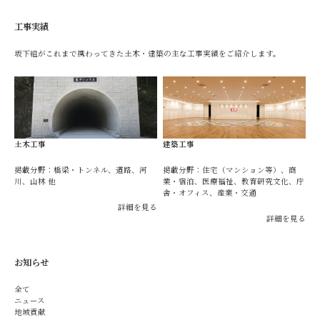
工事実績
坂下組がこれまで携わってきた土木・建築の主な工事実績をご紹介します。
土木工事
建築工事
掲載分野：橋梁・トンネル、道路、河
掲載分野：住宅（マンション等）、商
川、山林 他
業・宿泊、医療福祉、教育研究文化、庁
舎・オフィス、産業・交通
詳細を見る
詳細を見る
お知らせ
全て
ニュース
地域貢献