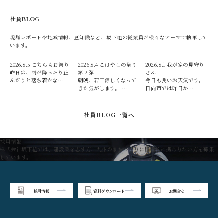
社員BLOG
現場レポートや地域情報、豆知識など、坂下組の従業員が様々なテーマで執筆して
います。
2026.8.5
こちらもお祭り
2026.8.4
こばやしの祭り
2026.8.1
我が家の見守り
昨日は、雨が降ったり止
第２弾
さん
んだりと落ち着かな…
朝晩、若干涼しくなって
今日も良いお天気です。
きた気がします。 …
日向市では昨日か…
社員BLOG一覧へ
採用情報
株式会社坂下組では、建設業を志す方、九州のまちづくりに積極的に携わりたい方を募集
しています。
採用情報
資料ダウンロード
お問合せ