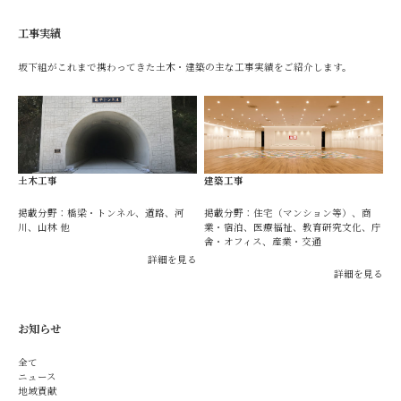
工事実績
坂下組がこれまで携わってきた土木・建築の主な工事実績をご紹介します。
土木工事
建築工事
掲載分野：橋梁・トンネル、道路、河
掲載分野：住宅（マンション等）、商
川、山林 他
業・宿泊、医療福祉、教育研究文化、庁
舎・オフィス、産業・交通
詳細を見る
詳細を見る
お知らせ
全て
ニュース
地域貢献