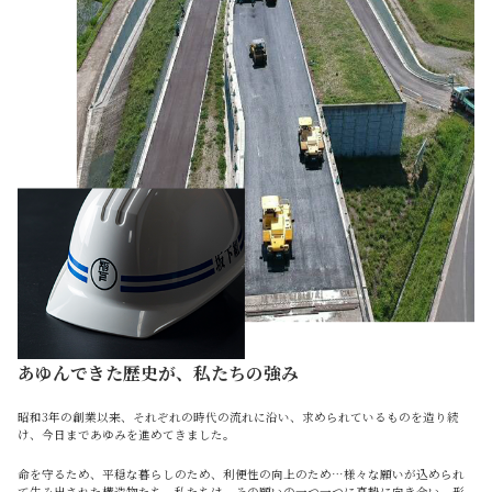
あゆんできた歴史が、私たちの強み
昭和3年の創業以来、それぞれの時代の流れに沿い、求められているものを造り続
け、今日まであゆみを進めてきました。
命を守るため、平穏な暮らしのため、利便性の向上のため…様々な願いが込められ
て生み出された構造物たち。私たちは、その願いの一つ一つに真摯に向き合い、形