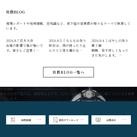
社員BLOG
現場レポートや地域情報、豆知識など、坂下組の従業員が様々なテーマで執筆して
います。
2026.8.7
花火大会
2026.8.5
こちらもお祭り
2026.8.4
こばやしの祭り
台風の影響で風が強いで
昨日は、雨が降ったり止
第２弾
す。皆さんご注意く…
んだりと落ち着かな…
朝晩、若干涼しくなって
きた気がします。 …
社員BLOG一覧へ
採用情報
株式会社坂下組では、建設業を志す方、九州のまちづくりに積極的に携わりたい方を募集
しています。
採用情報
資料ダウンロード
お問合せ