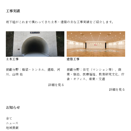
工事実績
坂下組がこれまで携わってきた土木・建築の主な工事実績をご紹介します。
土木工事
建築工事
掲載分野：橋梁・トンネル、道路、河
掲載分野：住宅（マンション等）、商
川、山林 他
業・宿泊、医療福祉、教育研究文化、庁
舎・オフィス、産業・交通
詳細を見る
詳細を見る
お知らせ
全て
ニュース
地域貢献