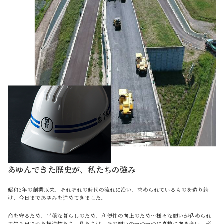
あゆんできた歴史が、私たちの強み
昭和3年の創業以来、それぞれの時代の流れに沿い、求められているものを造り続
け、今日まであゆみを進めてきました。
命を守るため、平穏な暮らしのため、利便性の向上のため…様々な願いが込められ
て生み出された構造物たち。私たちは、その願いの一つ一つに真摯に向き合い、形