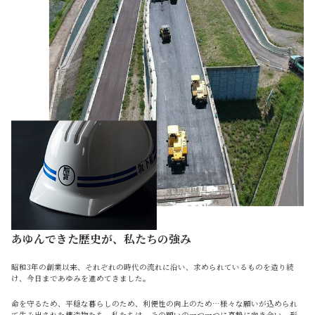
あゆんできた歴史が、私たちの強み
昭和3年の創業以来、それぞれの時代の流れに沿い、求められているものを造り続
け、今日まであゆみを進めてきました。
命を守るため、平穏な暮らしのため、利便性の向上のため…様々な願いが込められ
て生み出された構造物たち。私たちは、その願いの一つ一つに真摯に向き合い、形