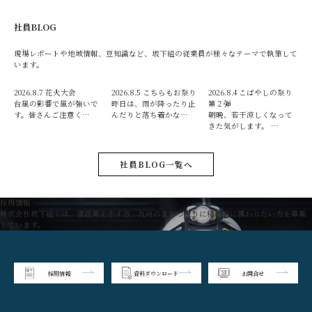
社員BLOG
現場レポートや地域情報、豆知識など、坂下組の従業員が様々なテーマで執筆して
います。
2026.8.7
花火大会
2026.8.5
こちらもお祭り
2026.8.4
こばやしの祭り
台風の影響で風が強いで
昨日は、雨が降ったり止
第２弾
す。皆さんご注意く…
んだりと落ち着かな…
朝晩、若干涼しくなって
きた気がします。 …
社員BLOG一覧へ
採用情報
株式会社坂下組では、建設業を志す方、九州のまちづくりに積極的に携わりたい方を募集
しています。
採用情報
資料ダウンロード
お問合せ