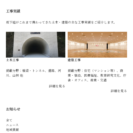
工事実績
坂下組がこれまで携わってきた土木・建築の主な工事実績をご紹介します。
土木工事
建築工事
掲載分野：橋梁・トンネル、道路、河
掲載分野：住宅（マンション等）、商
川、山林 他
業・宿泊、医療福祉、教育研究文化、庁
舎・オフィス、産業・交通
詳細を見る
詳細を見る
お知らせ
全て
ニュース
地域貢献