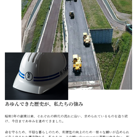
あゆんできた歴史が、私たちの強み
昭和3年の創業以来、それぞれの時代の流れに沿い、求められているものを造り続
け、今日まであゆみを進めてきました。
命を守るため、平穏な暮らしのため、利便性の向上のため…様々な願いが込められ
て生み出された構造物たち。私たちは、その願いの一つ一つに真摯に向き合い、形