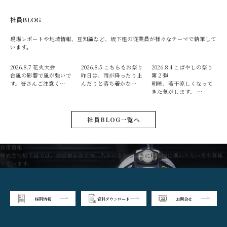
社員BLOG
現場レポートや地域情報、豆知識など、坂下組の従業員が様々なテーマで執筆して
います。
2026.8.7
花火大会
2026.8.5
こちらもお祭り
2026.8.4
こばやしの祭り
台風の影響で風が強いで
昨日は、雨が降ったり止
第２弾
す。皆さんご注意く…
んだりと落ち着かな…
朝晩、若干涼しくなって
きた気がします。 …
社員BLOG一覧へ
採用情報
株式会社坂下組では、建設業を志す方、九州のまちづくりに積極的に携わりたい方を募集
しています。
採用情報
資料ダウンロード
お問合せ