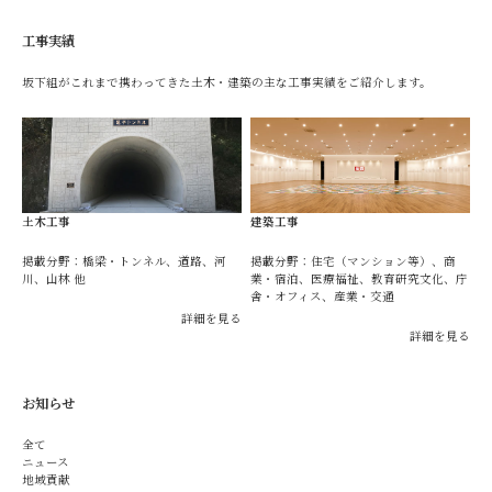
工事実績
坂下組がこれまで携わってきた土木・建築の主な工事実績をご紹介します。
土木工事
建築工事
掲載分野：橋梁・トンネル、道路、河
掲載分野：住宅（マンション等）、商
川、山林 他
業・宿泊、医療福祉、教育研究文化、庁
舎・オフィス、産業・交通
詳細を見る
詳細を見る
お知らせ
全て
ニュース
地域貢献