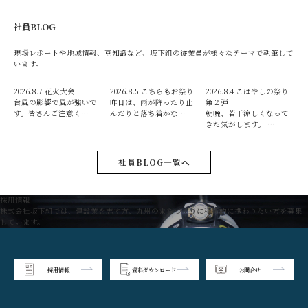
社員BLOG
現場レポートや地域情報、豆知識など、坂下組の従業員が様々なテーマで執筆して
います。
2026.8.7
花火大会
2026.8.5
こちらもお祭り
2026.8.4
こばやしの祭り
台風の影響で風が強いで
昨日は、雨が降ったり止
第２弾
す。皆さんご注意く…
んだりと落ち着かな…
朝晩、若干涼しくなって
きた気がします。 …
社員BLOG一覧へ
採用情報
株式会社坂下組では、建設業を志す方、九州のまちづくりに積極的に携わりたい方を募集
しています。
採用情報
資料ダウンロード
お問合せ