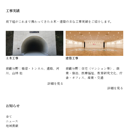
工事実績
坂下組がこれまで携わってきた土木・建築の主な工事実績をご紹介します。
土木工事
建築工事
掲載分野：橋梁・トンネル、道路、河
掲載分野：住宅（マンション等）、商
川、山林 他
業・宿泊、医療福祉、教育研究文化、庁
舎・オフィス、産業・交通
詳細を見る
詳細を見る
お知らせ
全て
ニュース
地域貢献