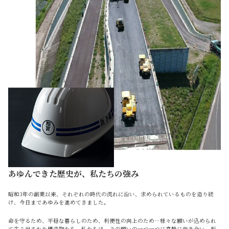
あゆんできた歴史が、私たちの強み
昭和3年の創業以来、それぞれの時代の流れに沿い、求められているものを造り続
け、今日まであゆみを進めてきました。
命を守るため、平穏な暮らしのため、利便性の向上のため…様々な願いが込められ
て生み出された構造物たち。私たちは、その願いの一つ一つに真摯に向き合い、形