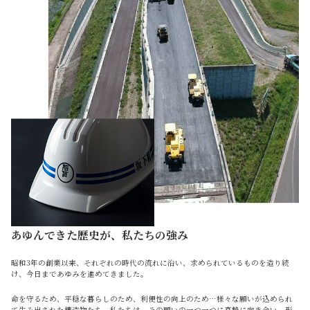
あゆんできた歴史が、私たちの強み
昭和3年の創業以来、それぞれの時代の流れに沿い、求められているものを造り続
け、今日まであゆみを進めてきました。
命を守るため、平穏な暮らしのため、利便性の向上のため…様々な願いが込められ
て生み出された構造物たち。私たちは、その願いの一つ一つに真摯に向き合い、形