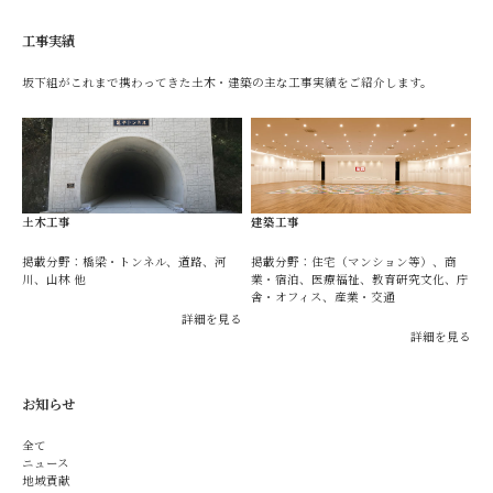
工事実績
坂下組がこれまで携わってきた土木・建築の主な工事実績をご紹介します。
土木工事
建築工事
掲載分野：橋梁・トンネル、道路、河
掲載分野：住宅（マンション等）、商
川、山林 他
業・宿泊、医療福祉、教育研究文化、庁
舎・オフィス、産業・交通
詳細を見る
詳細を見る
お知らせ
全て
ニュース
地域貢献