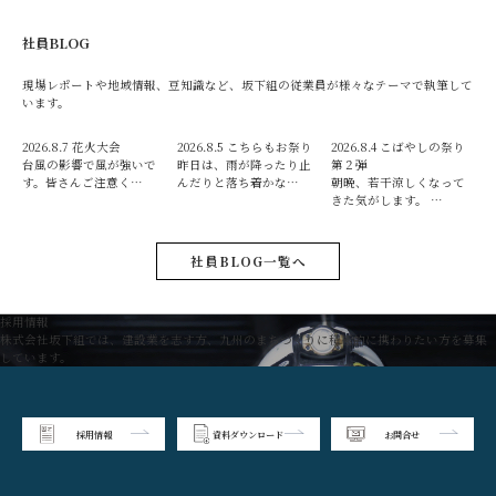
社員BLOG
現場レポートや地域情報、豆知識など、坂下組の従業員が様々なテーマで執筆して
います。
2026.8.7
花火大会
2026.8.5
こちらもお祭り
2026.8.4
こばやしの祭り
台風の影響で風が強いで
昨日は、雨が降ったり止
第２弾
す。皆さんご注意く…
んだりと落ち着かな…
朝晩、若干涼しくなって
きた気がします。 …
社員BLOG一覧へ
採用情報
株式会社坂下組では、建設業を志す方、九州のまちづくりに積極的に携わりたい方を募集
しています。
採用情報
資料ダウンロード
お問合せ