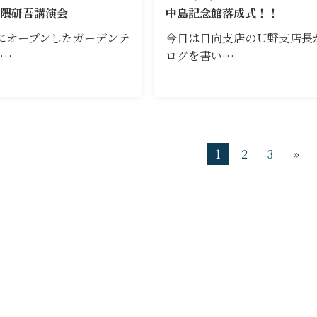
隈研吾講演会
中島記念館落成式！！
にオープンしたガーデンテ
今日は日向支店のＵ野支店長
崎…
ログを書い…
1
2
3
»