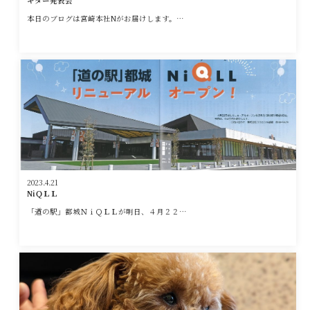
ギター発表会
本日のブログは宮崎本社Nがお届けします。…
2023.4.21
NiＱＬＬ
「道の駅」都城ＮｉＱＬＬが明日、４月２２…