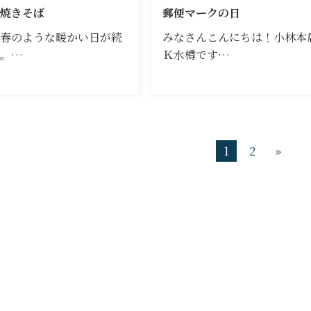
焼きそば
郵便マークの日
春のような暖かい日が続
みなさんこんにちは！小林本
ね。…
Ｋ水樽です…
1
2
»